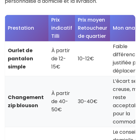
personnalisé à domicile et la livraison.
Prix
Prix moyen
Prestation
indicatif
Retoucheur
Mon analy
Tilli
de quartier
Faible
Ourlet de
À partir
différence,
pantalon
de 12-
10-12€
justifiée pa
simple
15€
déplaceme
L’écart se
creuse, ma
À partir
Changement
reste
de 40-
30-40€
zip blouson
acceptabl
50€
pour la
commodité
Le conseil 