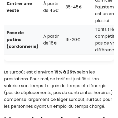
domicile p
Cintrer une
À partir
35-45€
l’ajusteme
veste
de 45€
est un vrai
plus ici.
Tarifs très
Pose de
À partir
compétitifs
patins
15-20€
de 18€
pas de vra
(cordonnerie)
différence.
Le surcoût est d’environ
15% à 25%
selon les
prestations. Pour moi, ce tarif est justifié si l’on
valorise son temps. Le gain de temps et d’énergie
(pas de déplacements, pas de contraintes horaires)
compense largement ce léger surcoût, surtout pour
les personnes ayant un emploi du temps chargé.