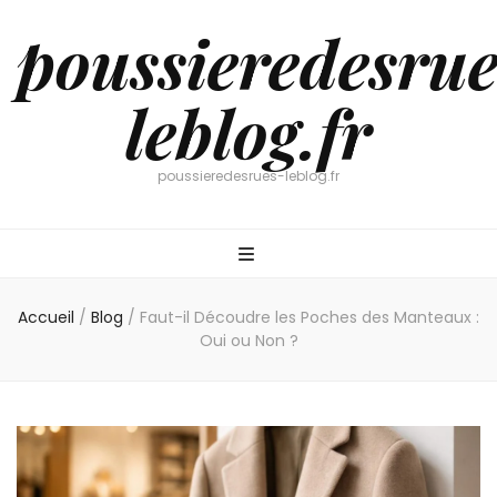
poussieredesrue
leblog.fr
poussieredesrues-leblog.fr
Accueil
/
Blog
/
Faut-il Découdre les Poches des Manteaux :
Oui ou Non ?