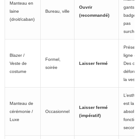
Manteau en
Ouvrir
gants o
laine
Bureau, ville
(recommandé)
badge.
(droit/caban)
pas
surchar
Préserv
Blazer /
ligne ci
Formel,
Veste de
Laisser fermé
Des obj
soirée
costume
déforme
la veste
L’esthé
Manteau de
est la pr
Laisser fermé
cérémonie /
Occasionnel
absolue
(impératif)
Luxe
fonction
seconda