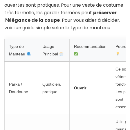
ouvertes sont pratiques. Pour une veste de costume
très formelle, les garder fermées peut
préserver
l’élégance de la coupe
. Pour vous aider à décider,
voici un guide simple selon le type de manteau.
Type de
Usage
Recommandation
Pourquo
Manteau
Principal
Ce sont
vêteme
Parka /
Quotidien,
fonction
Ouvrir
Doudoune
pratique
Les po
sont
essentie
Utile po
mains, 