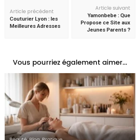
Navigation
Article suivant
d'article
Article précédent
Yamonbebe : Que
Couturier Lyon : les
Propose ce Site aux
Meilleures Adresses
Jeunes Parents ?
Vous pourriez également aimer...
Beauté
,
Blog
,
Pratique